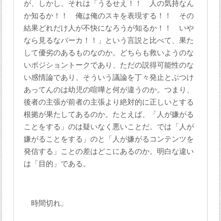
が、しかし、それは「うるせえ！！ 人の気持なん
か知るか！！ 俺は俺のスキを表現する！！ その
結果どれだけ人が不快になろうが知るか！！ いや
なら見るなバーカ！！」という言説と比べて、果た
して優劣のあるものなのか。どちらも救いようのな
い
ポジショントーク
であり、ただの説得可能性のな
い感情論であり、そういう議論を丁々発止とぶつけ
あってんのは幼児の喧嘩と何が違うのか。つまり、
後者の主張が前者の主張より絶対的に正しいとする
根拠が果たしてあるのか。たとえば、「人が嫌がる
ことをする」のは疑いなく悪いことだ。では「人が
嫌がることをする」のと「人が嫌がるコンテンツを
発信する」ことの差はどこにあるのか。明白な違い
は「目的」である。
時間切れ。