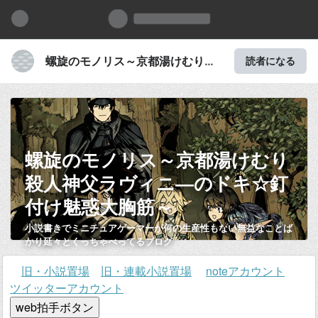
螺旋のモノリス～京都湯けむり殺
読者になる
人神父ラヴィニ―のドキ☆釘付け
魅惑大胸筋～
螺旋のモノリス～京都湯けむり
殺人神父ラヴィニ―のドキ☆釘
付け魅惑大胸筋～
小説書きでミニチュアゲーマーが何の生産性もない無益なことば
かり延々とくっちゃべってるブログ
旧・小説置場
旧・連載小説置場
noteアカウント
ツイッターアカウント