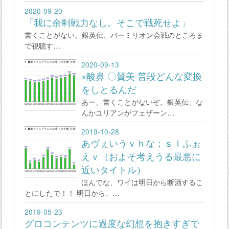
2020-09-20
「我に余剰戦力なし。そこで戦死せよ」
書くことがない。銀英伝、バーミリオン会戦のところま
で視聴す…
2020-09-13
×酸鼻 〇賛美 普段どんな変換
をしとるんだ
あー、書くことがないぞ。銀英伝、な
んかユリアンがフェザーン…
2019-10-28
あヴぇいうｖｈな；ｓｌふぉ
えｖ（およそ考えうる最悪に
近いタイトル）
ほんでな、ワイは明日から断酒するこ
とにしたで！！ 明日から、…
2019-05-23
グロコンテンツに過度な幻想を抱きすぎで