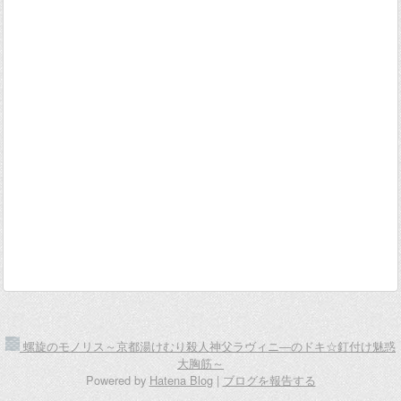
螺旋のモノリス～京都湯けむり殺人神父ラヴィニ―のドキ☆釘付け魅惑
大胸筋～
Powered by
Hatena Blog
|
ブログを報告する