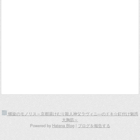
螺旋のモノリス～京都湯けむり殺人神父ラヴィニ―のドキ☆釘付け魅惑
大胸筋～
Powered by
Hatena Blog
|
ブログを報告する