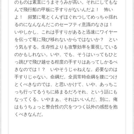
のものは素直にうまそうみが高い。それにしてもな
んで飛行船の甲板に手すりがないんだよ！ 怖い
よ！ 頻繁に竜とくんずほぐれつしてめっちゃ揺れ
るのになんなんだこのセーフティ意識のなさは！
いやしかし、これは手すりがあると迅速にワイヤー
を伝って竜に飛び移れないからではないか？ とい
う気もする。生存性よりも攻撃効率を重視している
のかもしれない。いや、でも、そうはいってもひと
っ跳びで飛び越せる程度の手すりはあってしかるべ
きなのでは！？ いやそうじゃねえな。必要なのは
手すりじゃない。命綱だ。全員常時命綱を腰につけ
とくべきなのでは、と思いかけて、いや、あっちこ
っち行ってるうちに絡まるだろそれ、という話にも
なってくる。いやまぁ、それはいいんだ、別に。俺
はもうちょっと整合性の穴をつつく以外の感想を抱
くべきなんだ。