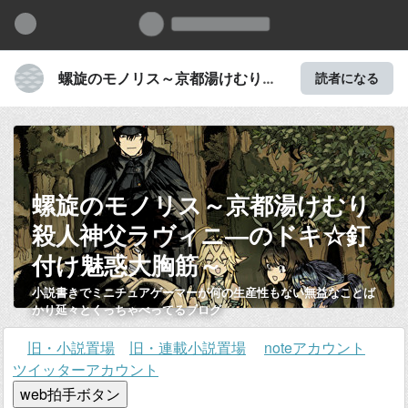
螺旋のモノリス～京都湯けむり殺
読者になる
人神父ラヴィニ―のドキ☆釘付け
魅惑大胸筋～
螺旋のモノリス～京都湯けむり
殺人神父ラヴィニ―のドキ☆釘
付け魅惑大胸筋～
小説書きでミニチュアゲーマーが何の生産性もない無益なことば
かり延々とくっちゃべってるブログ
旧・小説置場
旧・連載小説置場
noteアカウント
ツイッターアカウント